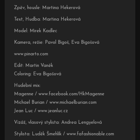
Zpěv, housle: Martina Hekerová
Text, Hudba: Martina Hekerová
Model: Mirek Kadlec
Kamera, režie: Pavol Bigoš, Eva Bigošová
www.pinarto.com
Edit: Martin Vaněk
Coloring: Eva Bigošová
Hudební mix:
Magenne / www.facebook.com/HkMagenne
Michael Burian / www.michaelburian.com
Jean Luc / www.jeanluc.cz
Vizáž, vlasový stylista: Andrea Lengyelová
Stylista: Luděk Šmehlík / www.fafashionable.com