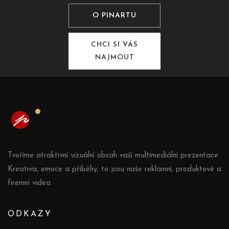
O PINARTU
CHCI SI VÁS
NAJMOUT
Tvoříme atraktivní vizuální obsah vaší multimediální prezentace.
Kreativa, emoce a příběhy, to jsou naše reklamní, produktové a
firemní videa.
ODKAZY