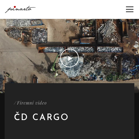
/
Firemní video
ČD CARGO