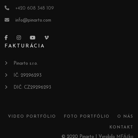
+420 608 348 109
info@pinarto.com
FAKTURÁCIA
Pinarto s.r.o.
IČ: 29296293
DIČ: CZ29296293
VIDEO PORTFÓLIO
FOTO PORTFÓLIO
O NÁS
KONTAKT
© 2020 Pinarto | Vyrobilo
MFÁčko