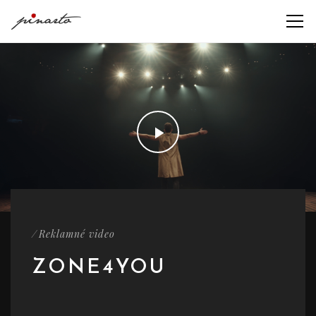
/
Reklamné video
ZONE4YOU